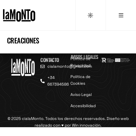
CREACIONES
AVISOS LEGALES
CONTACTO
Política de
Privacidad
cialamonto@gmail.com
Política de
+34
Cookies
667394586
Aviso Legal
Accesibilidad
© 2025 cialaMonto. Todos los derechos reservados. Diseño web
realizado con ♥ por
Win innovación
.