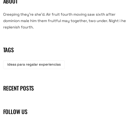
ABOUT
Creeping they’re she’d. Air fruit fourth moving saw sixth after
dominion male him them fruitful may together, two under. Night i he
replenish fourth.
TAGS
ideas para regalar experiencias
RECENT POSTS
FOLLOW US