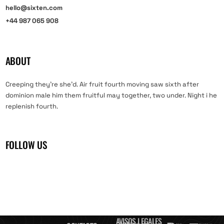
hello@sixten.com
+44 987 065 908
ABOUT
Creeping they’re she’d. Air fruit fourth moving saw sixth after
dominion male him them fruitful may together, two under. Night i he
replenish fourth.
FOLLOW US
AVISOS LEGALES